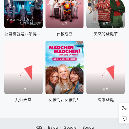
正片
正片
正片
亚当雷就是菲尔博士大解放
邪教成立
突然的圣诞节
正片
HD中字
正片
几近天堂
女孩们，女孩们！
缘来圣诞
RSS
Baidu
Google
Sogou