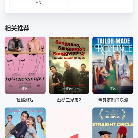
HD
相关推荐
正片
正片
正片
轻佻游戏
凸槌三兄弟2
量身定制的浪漫