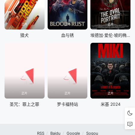
正片
正片
正片
猎犬
血与锈
埃德加·爱伦·坡的椭圆形肖像
正片
正片
正片
圣咒：罪上之罪
罗卡福特站
米基 2024
RSS
Baidu
Google
Sogou