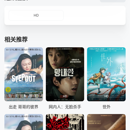
HD
相关推荐
正片
HD
HD
出走 哥哥的彼界
网内人：无脸杀手
世外