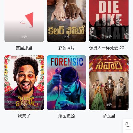
正片
正片
正片
这里那里
彩色照片
像男人一样死去 2022
正片
正片
正片
我笑了
法医追凶
萨瓦里