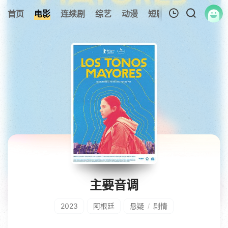
首页
电影
连续剧
综艺
动漫
短剧大全
纪录片
我的观影记录
暂无观看影片的记录
主要音调
2023
阿根廷
悬疑
剧情
/