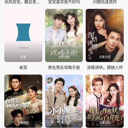
龙凤双宝，霸总老公宠上天
宝宝喜欢我不好吗
闪婚恰逢其时
全集
全集完结
全集完结
雀笼
黑化男反攻略手册
深情诱哄，撩她入怀
全集完结
全集完结
全集完结