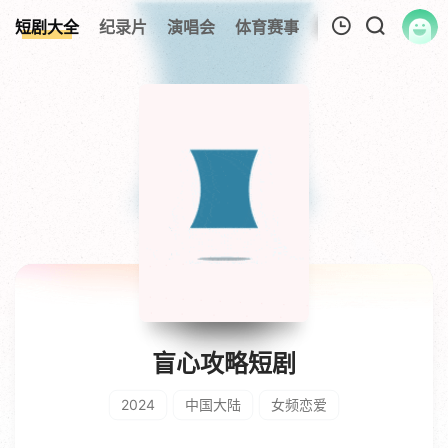
短剧大全
纪录片
演唱会
体育赛事
伦理片
影视解
我的观影记录
暂无观看影片的记录
盲心攻略短剧
2024
中国大陆
女频恋爱