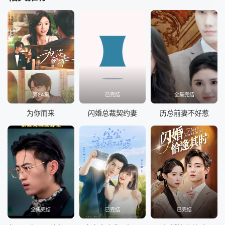
第24集
已完结
全集完结
为你而来
闪婚总裁契约妻
历总前妻不好惹
全集完结
已完结
已完结